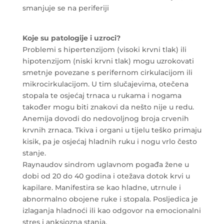
smanjuje se na periferiji
Koje su patologije i uzroci?
Problemi s hipertenzijom (visoki krvni tlak) ili
hipotenzijom (niski krvni tlak) mogu uzrokovati
smetnje povezane s perifernom cirkulacijom ili
mikrocirkulacijom. U tim slučajevima, otečena
stopala te osjećaj trnaca u rukama i nogama
također mogu biti znakovi da nešto nije u redu.
Anemija dovodi do nedovoljnog broja crvenih
krvnih zrnaca. Tkiva i organi u tijelu teško primaju
kisik, pa je osjećaj hladnih ruku i nogu vrlo često
stanje.
Raynaudov sindrom uglavnom pogađa žene u
dobi od 20 do 40 godina i otežava dotok krvi u
kapilare. Manifestira se kao hladne, utrnule i
abnormalno obojene ruke i stopala. Posljedica je
izlaganja hladnoći ili kao odgovor na emocionalni
stres i anksiozna stanja.