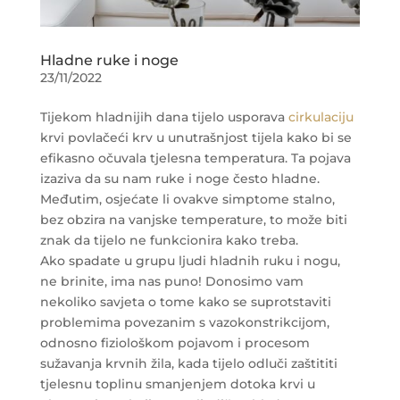
Hladne ruke i noge
23/11/2022
Tijekom hladnijih dana tijelo usporava
cirkulaciju
krvi povlačeći krv u unutrašnjost tijela kako bi se
efikasno očuvala tjelesna temperatura. Ta pojava
izaziva da su nam ruke i noge često hladne.
Međutim, osjećate li ovakve simptome stalno,
bez obzira na vanjske temperature, to može biti
znak da tijelo ne funkcionira kako treba.
Ako spadate u grupu ljudi hladnih ruku i nogu,
ne brinite, ima nas puno! Donosimo vam
nekoliko savjeta o tome kako se suprotstaviti
problemima povezanim s vazokonstrikcijom,
odnosno fiziološkom pojavom i procesom
sužavanja krvnih žila, kada tijelo odluči zaštititi
tjelesnu toplinu smanjenjem dotoka krvi u