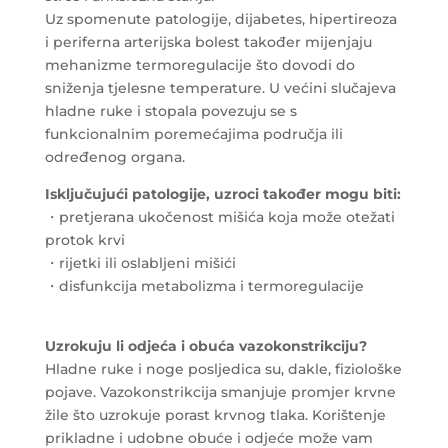
Uz spomenute patologije, dijabetes, hipertireoza
i periferna arterijska bolest također mijenjaju
mehanizme termoregulacije što dovodi do
sniženja tjelesne temperature. U većini slučajeva
hladne ruke i stopala povezuju se s
funkcionalnim poremećajima područja ili
određenog organa.
Isključujući patologije, uzroci također mogu biti:
・pretjerana ukočenost mišića koja može otežati
protok krvi
・rijetki ili oslabljeni mišići
・disfunkcija metabolizma i termoregulacije
Uzrokuju li odjeća i obuća vazokonstrikciju?
Hladne ruke i noge posljedica su, dakle, fiziološke
pojave. Vazokonstrikcija smanjuje promjer krvne
žile što uzrokuje porast krvnog tlaka. Korištenje
prikladne i udobne obuće i odjeće može vam