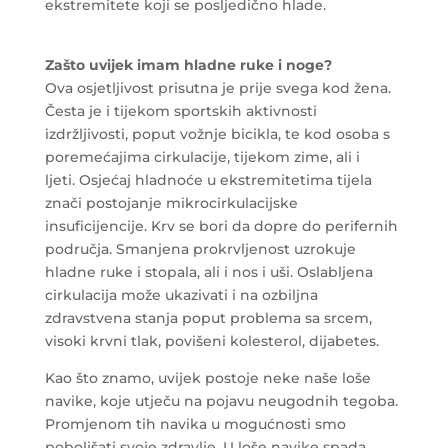
ekstremitete koji se posljedično hlade.
Zašto uvijek imam hladne ruke i noge?
Ova osjetljivost prisutna je prije svega kod žena.
Česta je i tijekom sportskih aktivnosti
izdržljivosti, poput vožnje bicikla, te kod osoba s
poremećajima cirkulacije, tijekom zime, ali i
ljeti. Osjećaj hladnoće u ekstremitetima tijela
znači postojanje mikrocirkulacijske
insuficijencije. Krv se bori da dopre do perifernih
područja. Smanjena prokrvljenost uzrokuje
hladne ruke i stopala, ali i nos i uši. Oslabljena
cirkulacija može ukazivati i na ozbiljna
zdravstvena stanja poput problema sa srcem,
visoki krvni tlak, povišeni kolesterol, dijabetes.
Kao što znamo, uvijek postoje neke naše loše
navike, koje utječu na pojavu neugodnih tegoba.
Promjenom tih navika u mogućnosti smo
poboljšati svoje zdravlje. U loše navike spada