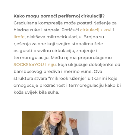
Kako mogu pomoći perifernoj cirkulaciji?
Graduirana kompresija može postati rješenje za
hladne ruke i stopala. Potičući
cirkulaciju krvi
i
limfe
, olakšava mikrocirkulaciju. Brojna su
rješenja za one koji svojim stopalima žele
osigurati pravilnu cirkulaciju, znojenje i
termoregulaciju. Među njima preporučujemo
SOCKSforYOU liniju
, koja uključuje dokoljenke od
bambusovog prediva i merino vune. Ova
struktura stvara “mikrookruženje” u tkanini koje
omogućuje prozračnost i termoregulaciju kako bi
koža uvijek bila suha.