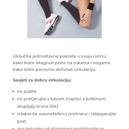
Uključite jednostavne pokrete u svoju rutinu
kako biste istegnuli prste na rukama i nogama
kako biste ponovno aktivirali cirkulaciju.
Savjeti za dobru cirkulaciju:
ne pušite
ne pretjerujte s kavom (napitci s kofeinom
skupljaju krvne žile)
odaberite uravnoteženu prehranu i izbjegavajte
post
ako bolujete od dijabetesa pridržavajte se