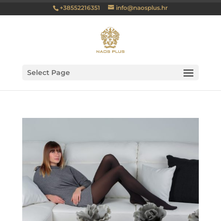
+38552216351
info@naosplus.hr
Select Page