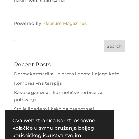
našim web stranicama.
Powered by
Pleasure Magazines
Recent Posts
Dermokozmetika – sinteza ljepote i njege kože
Kompresivna terapija
Kako organizirati kozmetičke torbice za
putovanja
Što je lipedem i kako ga prepoznati
Njega područja oko očiju
Ova web stranica koristi osnovne
kolačiće u svrhu pružanja boljeg
Recent Comments
korisničkog iskustva svojim