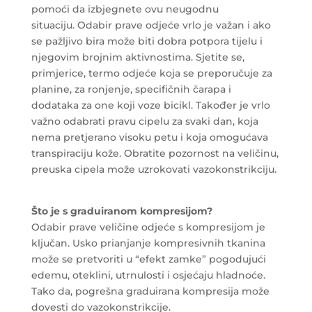
pomoći da izbjegnete ovu neugodnu
situaciju. Odabir prave odjeće vrlo je važan i ako
se pažljivo bira može biti dobra potpora tijelu i
njegovim brojnim aktivnostima. Sjetite se,
primjerice, termo odjeće koja se preporučuje za
planine, za ronjenje, specifičnih čarapa i
dodataka za one koji voze bicikl. Također je vrlo
važno odabrati pravu cipelu za svaki dan, koja
nema pretjerano visoku petu i koja omogućava
transpiraciju kože. Obratite pozornost na veličinu,
preuska cipela može uzrokovati vazokonstrikciju.
Što je s graduiranom kompresijom?
Odabir prave veličine odjeće s kompresijom je
ključan. Usko prianjanje kompresivnih tkanina
može se pretvoriti u “efekt zamke” pogodujući
edemu, oteklini, utrnulosti i osjećaju hladnoće.
Tako da, pogrešna graduirana kompresija može
dovesti do vazokonstrikcije.