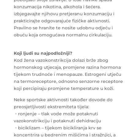
konzumacija nikotina, alkohola i šećera.
izbjegavajte njihovu pretjeranu konzumaciju i
prakticirajte odgovarajuće fizičke aktivnosti.
Pravilno se hranite te nosite udobnu odjeću i
obuću koja omogućava normalnu cirkulaciju.
Koji ljudi su najpodložniji?
Kod žena vazokonstrikcija dolazi brže zbog
hormonskog utjecaja, promjene razina hormona
tijekom trudnoće i menopauze. Estrogeni utječu
na termoreceptore, odnosno senzorne receptore
koji percipiraju promjene temperature u koži.
Neke sportske aktivnosti također dovode do
preosjetljivosti ekstremiteta tijela:
・ronjenje – tlak vode može potaknuti
vazokonstrikciju i potaknuti dehidraciju
・biciklizam – tijekom bicikliranja krv se
koncentrira u bedrenim mišićima i stražnjici, a