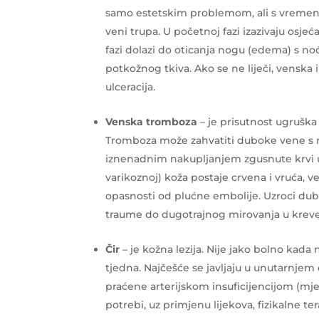
samo estetskim problemom, ali s vremenom
veni trupa. U početnoj fazi izazivaju osje
fazi dolazi do oticanja nogu (edema) s no
potkožnog tkiva. Ako se ne liječi, venska 
ulceracija.
Venska tromboza
– je prisutnost ugrušk
Tromboza može zahvatiti duboke vene s r
iznenadnim nakupljanjem zgusnute krvi u 
varikoznoj) koža postaje crvena i vruća, 
opasnosti od plućne embolije. Uzroci dubo
traume do dugotrajnog mirovanja u kreve
Čir
– je kožna lezija. Nije jako bolno kada 
tjedna. Najčešće se javljaju u unutarnjem 
praćene arterijskom insuficijencijom (mješo
potrebi, uz primjenu lijekova, fizikalne te