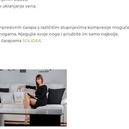
ko uklanjanje vena.
esivnih čarapa s različitim stupnjevima kompresije moguće
u u nogama. Njegujte svoje noge i priuštite im samo najbolje,
 s čarapama
SOLIDEA
.