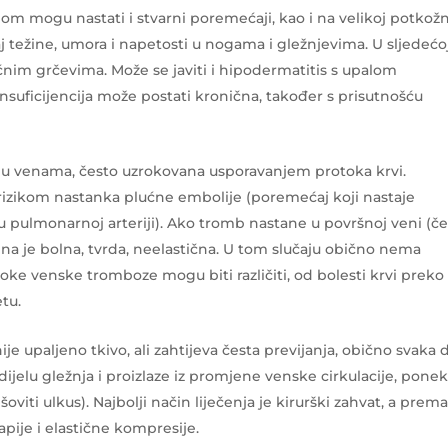
 mogu nastati i stvarni poremećaji, kao i na velikoj potkož
ćaj težine, umora i napetosti u nogama i gležnjevima. U sljedećo
ćnim grčevima. Može se javiti i hipodermatitis s upalom
insuficijencija može postati kronična, također s prisutnošću
a u venama, često uzrokovana usporavanjem protoka krvi.
izikom nastanka plućne embolije (poremećaj koji nastaje
pulmonarnoj arteriji). Ako tromb nastane u površnoj veni (če
vena je bolna, tvrda, neelastična. U tom slučaju obično nema
ke venske tromboze mogu biti različiti, od bolesti krvi preko
tu.
nije upaljeno tkivo, ali zahtijeva česta previjanja, obično svaka 
dijelu gležnja i proizlaze iz promjene venske cirkulacije, pone
viti ulkus). Najbolji način liječenja je kirurški zahvat, a prem
rapije i elastične kompresije.