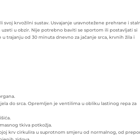
i svoj krvožilni sustav. Usvajanje uravnotežene prehrane i stal
uzeti u obzir. Nije potrebno baviti se sportom ili postavljati si
 u trajanju od 30 minuta dnevno za jačanje srca, krvnih žila i
 organa.
tijela do srca. Opremljen je ventilima u obliku lastinog repa za
šića.
 masnog tkiva potkožja.
 kojoj krv cirkulira u suprotnom smjeru od normalnog, od prep
jenih zidova.