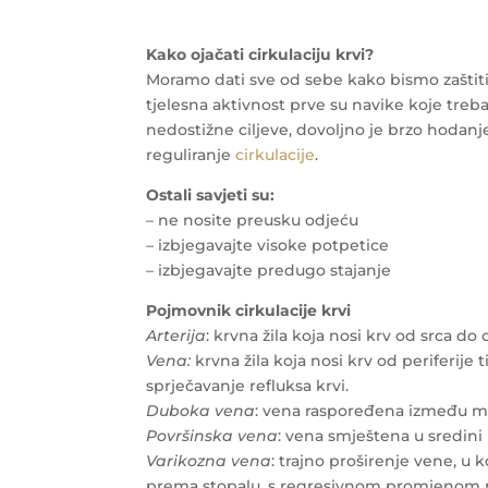
Kako ojačati cirkulaciju krvi?
Moramo dati sve od sebe kako bismo zaštitil
tjelesna aktivnost prve su navike koje treba 
nedostižne ciljeve, dovoljno je brzo hodanje
reguliranje
cirkulacije
.
Ostali savjeti su:
– ne nosite preusku odjeću
– izbjegavajte visoke potpetice
– izbjegavajte predugo stajanje
Pojmovnik cirkulacije krvi
Arterija
: krvna žila koja nosi krv od srca do
Vena:
krvna žila koja nosi krv od periferije 
sprječavanje refluksa krvi.
Duboka vena
: vena raspoređena između mi
Površinska vena
: vena smještena u sredini
Varikozna vena
: trajno proširenje vene, u
prema stopalu, s regresivnom promjenom n