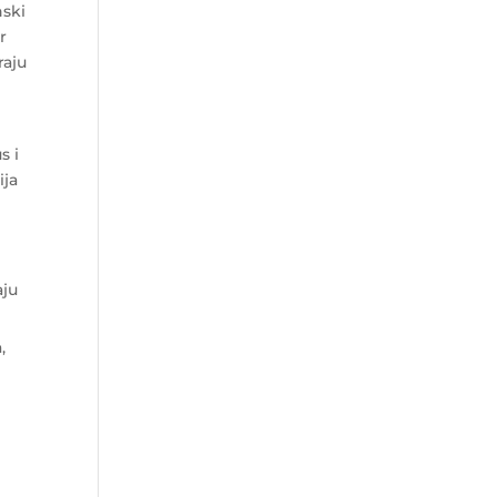
nski
r
raju
s i
ija
aju
,
u