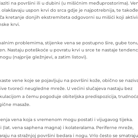
iti na površini ili u dubini (u mišićnim međuprostorima). Ve
, olakšavaju uspon krvi do srca gdje je najpotrebnija, te takođe
. Za kretanje donjih ekstremiteta odgovorni su mišići koji aktivi
nske krvi.
lnim problemima, stijenke vena se postupno šire, gube tonu
ožen. Nastaju poteškoće u povratu krvi u srce te nastaje tendenc
gu (najprije gležnjevi, a zatim listovi).
kaste vene koje se pojavljuju na površini kože, obično se naziv
dljive tvoreći neugledne mreže. U većini slučajeva nastaju bez
rkulacijom a čemu pogoduje obiteljska predispozicija, trudnoća
rgične masaže.
renja vena koja s vremenom mogu postati i vijugavog tijeka.
ni (lat. vena saphena magna)
i kolateralama. Periferne mreže,
aju na stražnjoj površini bedara i nogu. Vrlo često se smatraj