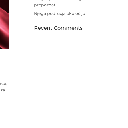
prepoznati
Njega područja oko očiju
Recent Comments
rce,
 za
,