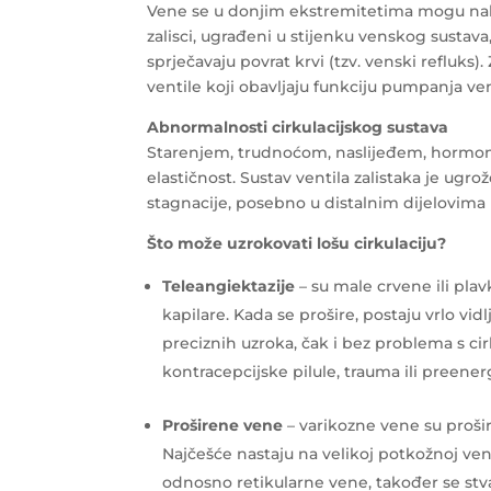
Vene se u donjim ekstremitetima mogu nalaz
zalisci, ugrađeni u stijenku venskog sustava
sprječavaju povrat krvi (tzv. venski refluks)
ventile koji obavljaju funkciju pumpanja ve
Abnormalnosti cirkulacijskog sustava
Starenjem, trudnoćom, naslijeđem, hormona
elastičnost. Sustav ventila zalistaka je ugr
stagnacije, posebno u distalnim dijelovima no
Što može uzrokovati lošu cirkulaciju?
Teleangiektazije
– su male crvene ili plav
kapilare. Kada se prošire, postaju vrlo vi
preciznih uzroka, čak i bez problema s ci
kontracepcijske pilule, trauma ili preene
Proširene vene
– varikozne vene su proši
Najčešće nastaju na velikoj potkožnoj ve
odnosno retikularne vene, također se stvar