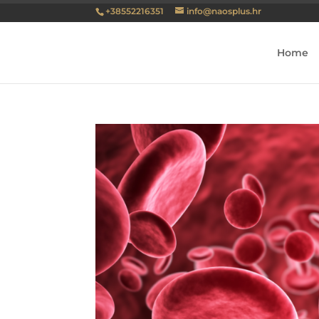
+38552216351
info@naosplus.hr
Home