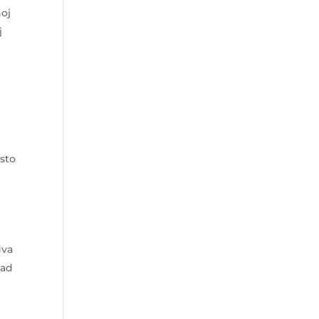
noj
j
sto
dva
kad
a