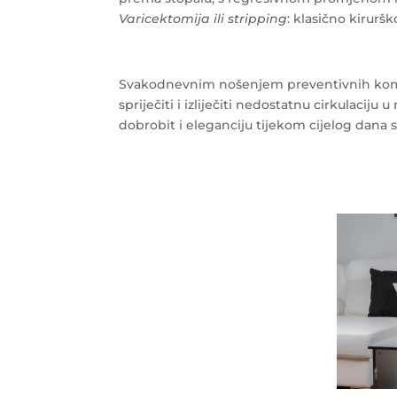
Varicektomija ili stripping
: klasično kirurš
Svakodnevnim nošenjem preventivnih kompr
spriječiti i izliječiti nedostatnu cirkulacij
dobrobit i eleganciju tijekom cijelog dana