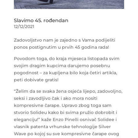
Slavimo 45. rođendan
12/12/2021
Zadovoljstvo nam je zajedno s Vama podijeliti
ponos postignutim u prvih 45 godina rada!
Povodom toga, do kraja mjeseca listopada svim
svojim dragim kupcima darujemo posebnu
pogodnost – za kupljena bilo koja četiri artikla,
peti dobivate gratis!
“Želim da se svaka žena osjeća lijepo, zadovoljno,
seksi i zavodljivo čak i ako mora nositi
kompresivne čarape. Upravo zbog toga sam
stvorio Solideu kako bi svima pružio dobrobit i
eleganciju!” kaže Enzo Pinelli osnivač Solidee i
vlasnik patenta vrhunske tehnologije Silver
Wave po kojoj su sve kompresivne čarape ovog