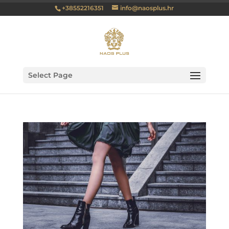
+38552216351
info@naosplus.hr
Select Page