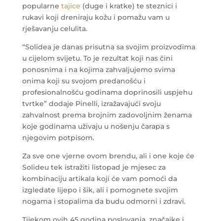
popularne
tajice
(duge i kratke) te steznici i
rukavi koji dreniraju kožu i pomažu vam u
rješavanju celulita.
“Solidea je danas prisutna sa svojim proizvodima
u cijelom svijetu. To je rezultat koji nas čini
ponosnima i na kojima zahvaljujemo svima
onima koji su svojom predanošću i
profesionalnošću godinama doprinosili uspjehu
tvrtke” dodaje Pinelli, izražavajući svoju
zahvalnost prema brojnim zadovoljnim ženama
koje godinama uživaju u nošenju čarapa s
njegovim potpisom.
Za sve one vjerne ovom brendu, ali i one koje će
Solideu tek istražiti listopad je mjesec za
kombinaciju artikala koji će vam pomoći da
izgledate lijepo i šik, ali i pomognete svojim
nogama i stopalima da budu odmorni i zdravi.
Tijekom ovih 45 godina poslovanja, značajke i