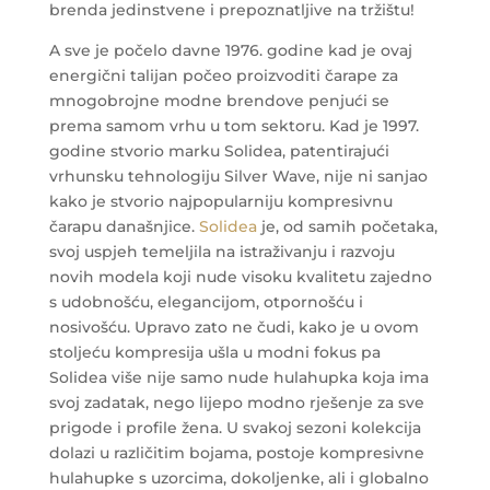
brenda jedinstvene i prepoznatljive na tržištu!
A sve je počelo davne 1976. godine kad je ovaj
energični talijan počeo proizvoditi čarape za
mnogobrojne modne brendove penjući se
prema samom vrhu u tom sektoru. Kad je 1997.
godine stvorio marku Solidea, patentirajući
vrhunsku tehnologiju Silver Wave, nije ni sanjao
kako je stvorio najpopularniju kompresivnu
čarapu današnjice.
Solidea
je, od samih početaka,
svoj uspjeh temeljila na istraživanju i razvoju
novih modela koji nude visoku kvalitetu zajedno
s udobnošću, elegancijom, otpornošću i
nosivošću. Upravo zato ne čudi, kako je u ovom
stoljeću kompresija ušla u modni fokus pa
Solidea više nije samo nude hulahupka koja ima
svoj zadatak, nego lijepo modno rješenje za sve
prigode i profile žena. U svakoj sezoni kolekcija
dolazi u različitim bojama, postoje kompresivne
hulahupke s uzorcima, dokoljenke, ali i globalno