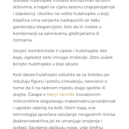
Solidea hulahopke možete kombinirati sa svim
stilovima, a trajati će cijelu sezonu (najvjerojatnije
i slijedeću). Ukoliko ne volite hulahopke u boji,
klasična crna varijanta nadopuniti će Vašu
garderobu elegancijom, bilo da ih nosite u
kombinaciji sa salonkama, gležnjačama ili
čizmama.
Savjet: kombinirate li cipele i hulahopke iste
boje, izgledat ćete mnogo mršavije. Zato uvijek
birajte hulahopke u boji obuće.
Kod izbora hulahopki odlučite se za Solideu jer
izdužuju figuru i potiču cirkulaciju, neovisno o
tome da li na radnom mjestu dugo sjedite ili
stojite. Čarape s
Meryl Skinlife
inovativnim
mikronitima osiguravaju maksimalnu prozračnost
i ugodan osjećaj na koži. Osim toga, ova
tehnologija sprečava razvijanje neugodnih mirisa
(bakteriostatična je) te umanjuje znojenje i
svrbež. Savršeno oblikuju noge, vrše limfnu