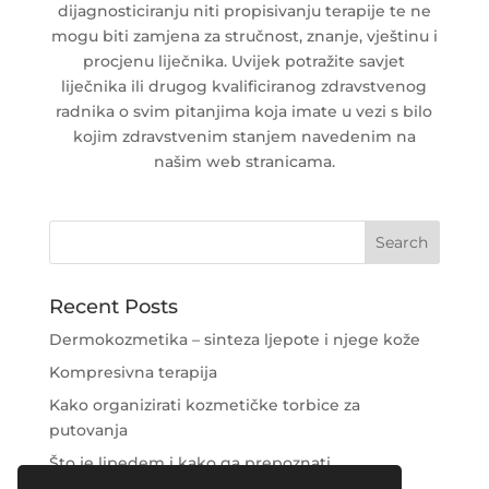
dijagnosticiranju niti propisivanju terapije te ne
mogu biti zamjena za stručnost, znanje, vještinu i
procjenu liječnika. Uvijek potražite savjet
liječnika ili drugog kvalificiranog zdravstvenog
radnika o svim pitanjima koja imate u vezi s bilo
kojim zdravstvenim stanjem navedenim na
našim web stranicama.
Recent Posts
Dermokozmetika – sinteza ljepote i njege kože
Kompresivna terapija
Kako organizirati kozmetičke torbice za
putovanja
Što je lipedem i kako ga prepoznati