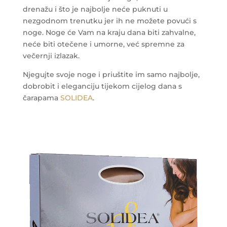
drenažu i što je najbolje neće puknuti u
nezgodnom trenutku jer ih ne možete povući s
noge. Noge će Vam na kraju dana biti zahvalne,
neće biti otečene i umorne, već spremne za
večernji izlazak.
Njegujte svoje noge i priuštite im samo najbolje,
dobrobit i eleganciju tijekom cijelog dana s
čarapama
SOLIDEA
.