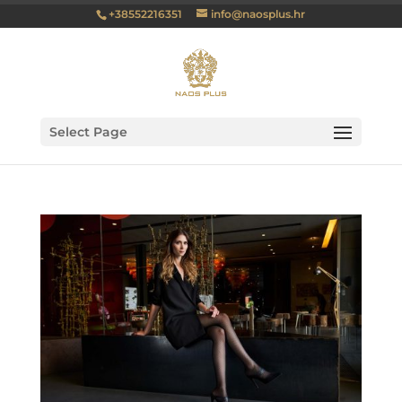
+38552216351
info@naosplus.hr
Select Page