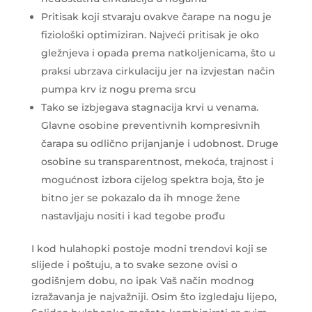
Pritisak koji stvaraju ovakve čarape na nogu je
fiziološki optimiziran. Najveći pritisak je oko
gležnjeva i opada prema natkoljenicama, što u
praksi ubrzava cirkulaciju jer na izvjestan način
pumpa krv iz nogu prema srcu
Tako se izbjegava stagnacija krvi u venama.
Glavne osobine preventivnih kompresivnih
čarapa su odlično prijanjanje i udobnost. Druge
osobine su transparentnost, mekoća, trajnost i
mogućnost izbora cijelog spektra boja, što je
bitno jer se pokazalo da ih mnoge žene
nastavljaju nositi i kad tegobe prođu
I kod hulahopki postoje modni trendovi koji se
slijede i poštuju, a to svake sezone ovisi o
godišnjem dobu, no ipak Vaš način modnog
izražavanja je najvažniji. Osim što izgledaju lijepo,