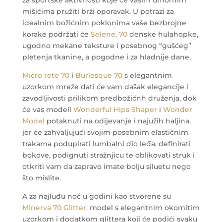
za sportske aktivnosti koje će vašim umornim
mišićima pružiti brži oporavak.
U potrazi za
idealnim božićnim poklonima vaše bezbrojne
korake podržati će
Selene, 70
denske hulahopke,
ugodno mekane teksture i posebnog “gušćeg”
pletenja tkanine, a pogodne i za hladnije dane.
Micro rete 70
i
Burlesque 70
s elegantnim
uzorkom mreže dati će vam dašak elegancije i
zavodljivosti prilikom predbožićnh druženja, dok
će vas modeli
Wonderful Hips Shaper
i
Wonder
Model
potaknuti na odijevanje i najužih haljina,
jer će zahvaljujući svojim posebnim elastičnim
trakama podupirati lumbalni dio leđa, definirati
bokove, podignuti stražnjicu te oblikovati struk i
otkriti vam da zapravo imate bolju siluetu nego
što mislite.
A za najluđu noć u godini kao stvorene su
Minerva 70 Glitter,
model s elegantnim okomitim
uzorkom i dodatkom glittera koji će podići svaku