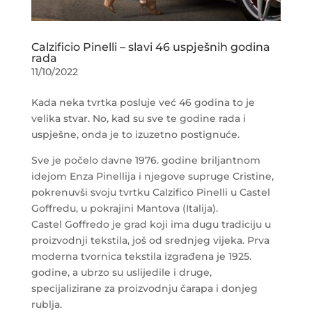
Calzificio Pinelli – slavi 46 uspješnih godina
rada
11/10/2022
Kada neka tvrtka posluje već 46 godina to je
velika stvar. No, kad su sve te godine rada i
uspješne, onda je to izuzetno postignuće.
Sve je počelo davne 1976. godine briljantnom
idejom Enza Pinellija i njegove supruge Cristine,
pokrenuvši svoju tvrtku Calzifico Pinelli u Castel
Goffredu, u pokrajini Mantova (Italija).
Castel Goffredo je grad koji ima dugu tradiciju u
proizvodnji tekstila, još od srednjeg vijeka. Prva
moderna tvornica tekstila izgrađena je 1925.
godine, a ubrzo su uslijedile i druge,
specijalizirane za proizvodnju čarapa i donjeg
rublja.