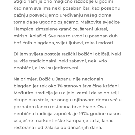
Stiglo nam je ono magično razdoblje u godini
kad nam sve ima neki poseban čar, kad posebnu
pažnju posvećujemo uređivanju našeg doma i
tome da se ugodno osjećamo. Maštovite svjećice
i lampice, zimzelene grančice, šareni ukrasi,
mirisni kolačići. Sve nas to uvodi u poseban duh
božićnih blagdana, svijet ljubavi, mira i radosti.
Diljem svijeta postoje različiti božićni običaji. Neki
su više tradicionalni, neki zabavni, neki vrlo
neobični, ali svi su jedinstveni.
Na primjer, Božić u Japanu nije nacionalni
blagdan jer tek oko 1% stanovništva čine kršćani.
Međutim, tradicija je u cijeloj zemlji da se obitelji
okupe oko stola, ne onog u njihovom domu već u
poznatom lancu restorana brze hrane. Ova
neobična tradicija započela je 1974. godine nakon
uspješne markentinške kampanje za taj lanac
restorana i održala se do današnjih dana.