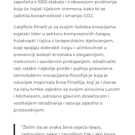
započeta s 1000 stabala i s obavezom proširenja
koja će trajati tijekom vremena, kako bi se
zaštitila bioraznolikost i smanjio CO2.
Calzificio Pinelli je sa svojim Solidea kreacijama
svjetski lider u sektoru kompresivnih čarapa,
hulahopki i tajica s terapeutskim djelovanjem,
koje spajaju dobrobit nogu i učinkovitost u
prevenciji bolesti krvotoka s elegancijom,
mekoćom i savršenim pristajanjem. Istraživački
rad, odabir najbolje pređe i pažnja posvećena
tehnološkim inovacijama filozofija je koja je
oduvijek inspirirala Enza Pinellija, koji je i danas
na čelu tvrtke zajedno sa svojim sinovima Lucom
i Micheleom, odnosno glavnim direktorom i
voditeljem istraživanja i razvoja zajedno s
proizvodnjom.
“Želim da se svaka žena osjeća lijepo,
zadovoljno, seksi i zavodljivo čak i ako mora