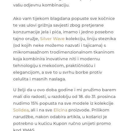
vašu odjevnu kombinaciju.
Ako vam tijekom blagdana popuste sve kočnice
te vas ulovi grižnja savjesti zbog pretjerane
konzumacije jela i pića, imamo i jedno posebno
tajno oružje,
Silver Wave
kolekciju, liniju steznika
(od kojih neke možemo nazvati i tajicama) s
mikromasažnom trodimenzionalnom tkaninom
koja kombinira inovativne niti i modernu
tehnologiju s mekoćom, praktičnošću i
elegancijom, a sve to u svrhu borbe protiv
celulita i masnih naslaga.
U želji da u ovo doba godine i mi pružimo barem
mali dio radosti, u razdoblju od 18. do 31. prosinca
nudimo 15% popusta na sve modele iz kolekcije
Solidea
, ali i na sve
Elicina
proizvode. Prilikom
narudžbe, nakon odabira artikla, u košarici je
potrebno u kućicu Kupon ručno unijeti promo
kod XMAS.