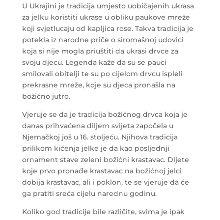
U Ukrajini je tradicija umjesto uobičajenih ukrasa
za jelku koristiti ukrase u obliku paukove mreže
koji svjetlucaju od kapljica rose. Takva tradicija je
potekla iz narodne priče o siromašnoj udovici
koja si nije mogla priuštiti da ukrasi drvce za
svoju djecu. Legenda kaže da su se pauci
smilovali obitelji te su po cijelom drvcu ispleli
prekrasne mreže, koje su djeca pronašla na
božićno jutro.
Vjeruje se da je tradicija božićnog drvca koja je
danas prihvaćena diljem svijeta započela u
Njemačkoj još u 16. stoljeću. Njihova tradicija
prilikom kićenja jelke je da kao posljednji
ornament stave zeleni božićni krastavac. Dijete
koje prvo pronađe krastavac na božićnoj jelci
dobija krastavac, ali i poklon, te se vjeruje da će
ga pratiti sreća cijelu narednu godinu.
Koliko god tradicije bile različite, svima je ipak