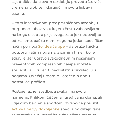
zajedničko da u ovom razdoblju provedu što više
vremena u obitelji darujući im svoju ljubav i
pažnju.
U tom intenzivnom predprazničnom razdoblju
prepunom obaveza u kojem često zaboravljamo
na brigu o sebi, a prije svega zato jer nedovoljno
odmaramo, baš tu nam mogu na jedan specifičan
način pomoći
Solidea čarape
– da pruže fizičku
potporu našim nogama, a samim time i bolje
zdravlje. Jer upravo svakodnevnim nošenjem
preventivnih kompresivnih čarapa možete
spriječiti, ali i izliječiti nedostatnu cirkulaciju u
nogama. Osjećaj umornih i otečenih nogu
postati će prošlost.
Postoje razne izvedbe, a svaka ima svoju
namjenu. Prilikom čišćenja i uređivanja doma, ali
i tijekom bavljenja sportom, izvrsno će poslužiti
Active Energy dokoljenke
specijalno dizajnirane