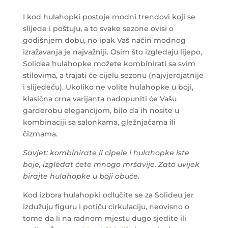
I kod hulahopki postoje modni trendovi koji se
slijede i poštuju, a to svake sezone ovisi o
godišnjem dobu, no ipak Vaš način modnog
izražavanja je najvažniji. Osim što izgledaju lijepo,
Solidea hulahopke možete kombinirati sa svim
stilovima, a trajati će cijelu sezonu (najvjerojatnije
i slijedeću). Ukoliko ne volite hulahopke u boji,
klasična crna varijanta nadopuniti će Vašu
garderobu elegancijom, bilo da ih nosite u
kombinaciji sa salonkama, gležnjačama ili
čizmama.
Savjet: kombinirate li cipele i hulahopke iste
boje, izgledat ćete mnogo mršavije. Zato uvijek
birajte hulahopke u boji obuće.
Kod izbora hulahopki odlučite se za Solideu jer
izdužuju figuru i potiču cirkulaciju, neovisno o
tome da li na radnom mjestu dugo sjedite ili