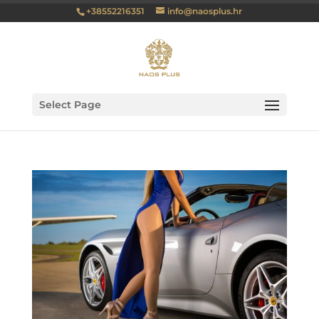
+38552216351
info@naosplus.hr
Select Page