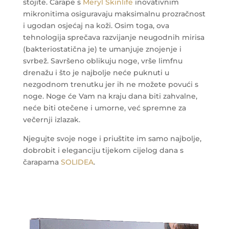
stojite. Čarape s
Meryl Skinlife
inovativnim
mikronitima osiguravaju maksimalnu prozračnost
i ugodan osjećaj na koži. Osim toga, ova
tehnologija sprečava razvijanje neugodnih mirisa
(bakteriostatična je) te umanjuje znojenje i
svrbež. Savršeno oblikuju noge, vrše limfnu
drenažu i što je najbolje neće puknuti u
nezgodnom trenutku jer ih ne možete povući s
noge. Noge će Vam na kraju dana biti zahvalne,
neće biti otečene i umorne, već spremne za
večernji izlazak.
Njegujte svoje noge i priuštite im samo najbolje,
dobrobit i eleganciju tijekom cijelog dana s
čarapama
SOLIDEA
.