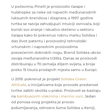
U počecima, Pinelli je proizvodio čarape i
hulahopke za neke od najvećih međunarodnih
luksuznih brendova i dizajnera, a 1997. godine
tvrtka se razvija zahvaljujući intuiciji osnivača, koji
koristi svo znanje i iskustvo stečeno u sektoru
čarapa kako bi pokrenuo robnu marku Solidea i
dao život patentu i proizvodnji tehnološki
vrhunskim i naprednim proizvodima
posvećenim dobrobiti nogu. Brend Solidea ubrzo
osvaja međunarodna tržišta. Danas se proizvodi
distribuiraju u 70 zemalja diljem svijeta, a broje
preko 15 tisuća prodajnih mjesta samo u Europi.
U 2019. pokrenut je projekt
Solidea Green
Attitude
, s inicijativama koje provode predanost
tvrtke zaštiti okoliša u praksi. Proizvodi se baziraju
na
bambusovim vlaknima i merino vuni
.
Jedan
od ponosa ovog projekta je proces
pošumljavanja, odnosno šuma Solidea u Keniji,