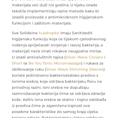
materijala već duži niz godina. U tijeku izrade
tekstila implementiraju razne metode kako bi
izradili proizvode s antimikrobnom higijenskom
funkcijom i zaštitom materijala.
Sve Solideine
hulahopke
imaju Sanitized®
higijensku funkciju koja će tijekom cjelodnevnog
nošenja spriječavati znojenje i razvoj bakterija, a
materijali neće imati nikakve neugodne mirise.
U izradi anticelulitnih tajica (
Silver Wave Corsaro
i
Short
te
Be You Tonic Micromassage
) i rukava za
oblikovanje ruku (
Silver Wave Slimming Sleeves
)
koriste jedinstveno bakteriostatsko predivo s
ionima srebra, koje održava bakterijsku floru na
prirodnoj razini. Ioni srebra ne dopuštaju
razmnožavanje bakterija čime se održava zdravlje
kože. Aditiv iona srebra se stalno i trajno oslobađa
iz prediva čime je zajamčena trajnost ove
posebne karakteristike do samog kraja vijeka
trajanja odjeće. Bakteriostatska vlakna održavaju