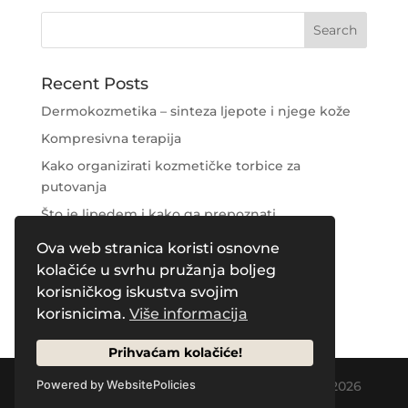
Recent Posts
Dermokozmetika – sinteza ljepote i njege kože
Kompresivna terapija
Kako organizirati kozmetičke torbice za
putovanja
Što je lipedem i kako ga prepoznati
Njega područja oko očiju
Ova web stranica koristi osnovne
kolačiće u svrhu pružanja boljeg
Recent Comments
korisničkog iskustva svojim
korisnicima.
Više informacija
Prihvaćam kolačiće!
Designed by
Creative Pleasure Agency
| © 2026
Powered by WebsitePolicies
by Naos Plus