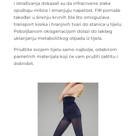
i istraživanja dokazali su da infracrvene zrake
opuštaju mišiće i smanjuju napetost. FIR pomaže
također u širenju krvnih žila što omogućava
transport kisika i hranjivih tvari do stanica u tijelu.
Poboljšanom okisgenacijom dolazi do lakšeg
uklanjanju metaboličkog otpada iz tijela.
Priuštite svojem tijelu samo najbolje, odabirom
pametnih materijala koji će vam pružiti zaštitu i
dobrobit.