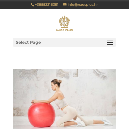
+38552216351
info@naosplus.hr
Select Page