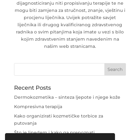
dijagnosticiranju niti propisivanju terapije te ne
mogu biti zamjena za stručnost, znanje, vještinu i
procjenu liječnika. Uvijek potražite savjet
liječnika ili drugog kvalificiranog zdravstvenog
radnika o svim pitanjima koja imate u vezi s bilo
kojim zdravstvenim stanjem navedenim na
našim web stranicama.
Recent Posts
Dermokozmetika – sinteza ljepote i njege kože
Kompresivna terapija
Kako organizirati kozmetičke torbice za
putovanja
Što je lipedem i kako ga prepoznati