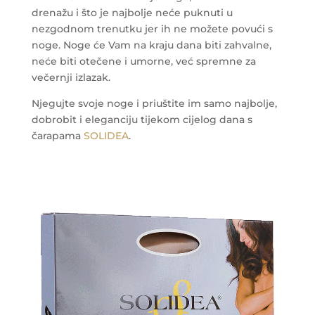
drenažu i što je najbolje neće puknuti u
nezgodnom trenutku jer ih ne možete povući s
noge. Noge će Vam na kraju dana biti zahvalne,
neće biti otečene i umorne, već spremne za
večernji izlazak.
Njegujte svoje noge i priuštite im samo najbolje,
dobrobit i eleganciju tijekom cijelog dana s
čarapama
SOLIDEA
.