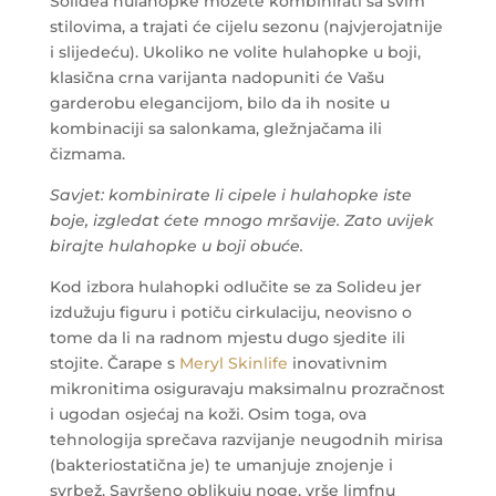
Solidea hulahopke možete kombinirati sa svim
stilovima, a trajati će cijelu sezonu (najvjerojatnije
i slijedeću). Ukoliko ne volite hulahopke u boji,
klasična crna varijanta nadopuniti će Vašu
garderobu elegancijom, bilo da ih nosite u
kombinaciji sa salonkama, gležnjačama ili
čizmama.
Savjet: kombinirate li cipele i hulahopke iste
boje, izgledat ćete mnogo mršavije. Zato uvijek
birajte hulahopke u boji obuće.
Kod izbora hulahopki odlučite se za Solideu jer
izdužuju figuru i potiču cirkulaciju, neovisno o
tome da li na radnom mjestu dugo sjedite ili
stojite. Čarape s
Meryl Skinlife
inovativnim
mikronitima osiguravaju maksimalnu prozračnost
i ugodan osjećaj na koži. Osim toga, ova
tehnologija sprečava razvijanje neugodnih mirisa
(bakteriostatična je) te umanjuje znojenje i
svrbež. Savršeno oblikuju noge, vrše limfnu