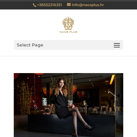
+38552216351
info@naosplus.hr
Select Page