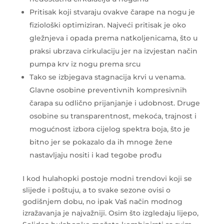
Pritisak koji stvaraju ovakve čarape na nogu je
fiziološki optimiziran. Najveći pritisak je oko
gležnjeva i opada prema natkoljenicama, što u
praksi ubrzava cirkulaciju jer na izvjestan način
pumpa krv iz nogu prema srcu
Tako se izbjegava stagnacija krvi u venama.
Glavne osobine preventivnih kompresivnih
čarapa su odlično prijanjanje i udobnost. Druge
osobine su transparentnost, mekoća, trajnost i
mogućnost izbora cijelog spektra boja, što je
bitno jer se pokazalo da ih mnoge žene
nastavljaju nositi i kad tegobe prođu
I kod hulahopki postoje modni trendovi koji se
slijede i poštuju, a to svake sezone ovisi o
godišnjem dobu, no ipak Vaš način modnog
izražavanja je najvažniji. Osim što izgledaju lijepo,