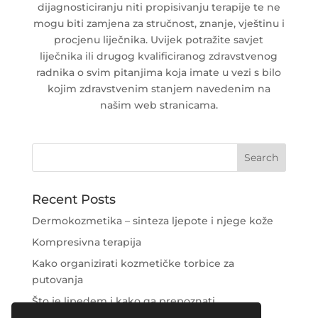
dijagnosticiranju niti propisivanju terapije te ne
mogu biti zamjena za stručnost, znanje, vještinu i
procjenu liječnika. Uvijek potražite savjet
liječnika ili drugog kvalificiranog zdravstvenog
radnika o svim pitanjima koja imate u vezi s bilo
kojim zdravstvenim stanjem navedenim na
našim web stranicama.
Recent Posts
Dermokozmetika – sinteza ljepote i njege kože
Kompresivna terapija
Kako organizirati kozmetičke torbice za
putovanja
Što je lipedem i kako ga prepoznati