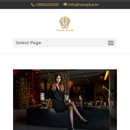
+38552216351
info@naosplus.hr
Select Page