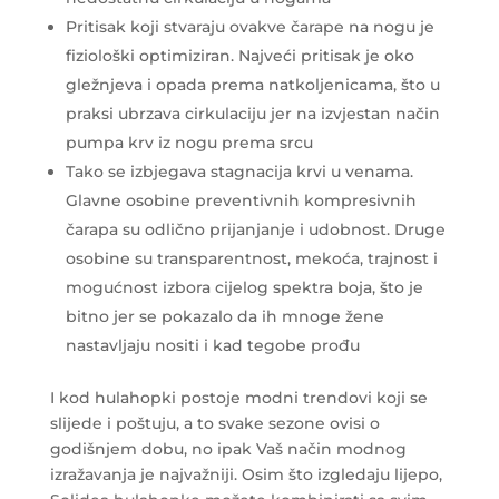
Pritisak koji stvaraju ovakve čarape na nogu je
fiziološki optimiziran. Najveći pritisak je oko
gležnjeva i opada prema natkoljenicama, što u
praksi ubrzava cirkulaciju jer na izvjestan način
pumpa krv iz nogu prema srcu
Tako se izbjegava stagnacija krvi u venama.
Glavne osobine preventivnih kompresivnih
čarapa su odlično prijanjanje i udobnost. Druge
osobine su transparentnost, mekoća, trajnost i
mogućnost izbora cijelog spektra boja, što je
bitno jer se pokazalo da ih mnoge žene
nastavljaju nositi i kad tegobe prođu
I kod hulahopki postoje modni trendovi koji se
slijede i poštuju, a to svake sezone ovisi o
godišnjem dobu, no ipak Vaš način modnog
izražavanja je najvažniji. Osim što izgledaju lijepo,