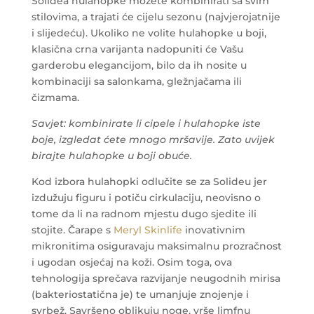
Solidea hulahopke možete kombinirati sa svim
stilovima, a trajati će cijelu sezonu (najvjerojatnije
i slijedeću). Ukoliko ne volite hulahopke u boji,
klasična crna varijanta nadopuniti će Vašu
garderobu elegancijom, bilo da ih nosite u
kombinaciji sa salonkama, gležnjačama ili
čizmama.
Savjet: kombinirate li cipele i hulahopke iste
boje, izgledat ćete mnogo mršavije. Zato uvijek
birajte hulahopke u boji obuće.
Kod izbora hulahopki odlučite se za Solideu jer
izdužuju figuru i potiču cirkulaciju, neovisno o
tome da li na radnom mjestu dugo sjedite ili
stojite. Čarape s
Meryl Skinlife
inovativnim
mikronitima osiguravaju maksimalnu prozračnost
i ugodan osjećaj na koži. Osim toga, ova
tehnologija sprečava razvijanje neugodnih mirisa
(bakteriostatična je) te umanjuje znojenje i
svrbež. Savršeno oblikuju noge, vrše limfnu