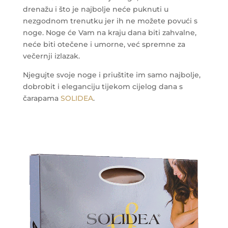
drenažu i što je najbolje neće puknuti u
nezgodnom trenutku jer ih ne možete povući s
noge. Noge će Vam na kraju dana biti zahvalne,
neće biti otečene i umorne, već spremne za
večernji izlazak.
Njegujte svoje noge i priuštite im samo najbolje,
dobrobit i eleganciju tijekom cijelog dana s
čarapama
SOLIDEA
.