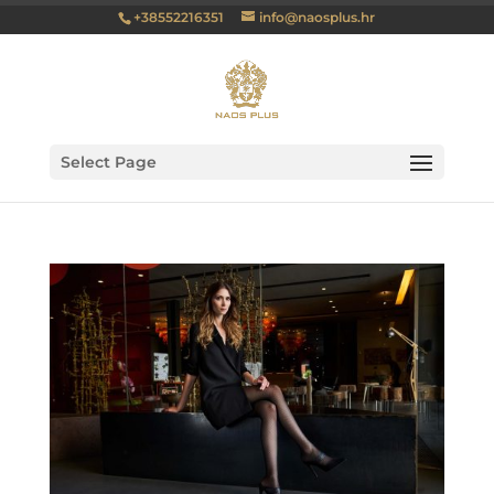
+38552216351
info@naosplus.hr
Select Page