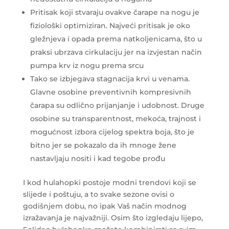
Pritisak koji stvaraju ovakve čarape na nogu je
fiziološki optimiziran. Najveći pritisak je oko
gležnjeva i opada prema natkoljenicama, što u
praksi ubrzava cirkulaciju jer na izvjestan način
pumpa krv iz nogu prema srcu
Tako se izbjegava stagnacija krvi u venama.
Glavne osobine preventivnih kompresivnih
čarapa su odlično prijanjanje i udobnost. Druge
osobine su transparentnost, mekoća, trajnost i
mogućnost izbora cijelog spektra boja, što je
bitno jer se pokazalo da ih mnoge žene
nastavljaju nositi i kad tegobe prođu
I kod hulahopki postoje modni trendovi koji se
slijede i poštuju, a to svake sezone ovisi o
godišnjem dobu, no ipak Vaš način modnog
izražavanja je najvažniji. Osim što izgledaju lijepo,