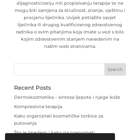
dijagnosticiranju niti propisivanju terapije te ne
mogu biti zamjena za stručnost, znanje, vještinu i
procjenu liječnika. Uvijek potražite savjet
liječnika ili drugog kvalificiranog zdravstvenog
radnika o svim pitanjima koja imate u vezi s bilo
kojim zdravstvenim stanjem navedenim na
našim web stranicama.
Recent Posts
Dermokozmetika – sinteza ljepote i njege kože
Kompresivna terapija
Kako organizirati kozmetičke torbice za
putovanja
Što je lipedem i kako ga prepoznati