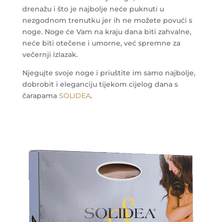
drenažu i što je najbolje neće puknuti u
nezgodnom trenutku jer ih ne možete povući s
noge. Noge će Vam na kraju dana biti zahvalne,
neće biti otečene i umorne, već spremne za
večernji izlazak.
Njegujte svoje noge i priuštite im samo najbolje,
dobrobit i eleganciju tijekom cijelog dana s
čarapama
SOLIDEA
.