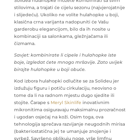
Solidea hulahopke možete kombinirati sa svim
stilovima, a trajati će cijelu sezonu (najvjerojatnije
i slijedeću). Ukoliko ne volite hulahopke u boji,
klasična crna varijanta nadopuniti će Vašu
garderobu elegancijom, bilo da ih nosite u
kombinaciji sa salonkama, gležnjačama ili
čizmama.
Savjet: kombinirate li cipele i hulahopke iste
boje, izgledat ćete mnogo mršavije. Zato uvijek
birajte hulahopke u boji obuće.
Kod izbora hulahopki odlučite se za Solideu jer
izdužuju figuru i potiču cirkulaciju, neovisno o
tome da li na radnom mjestu dugo sjedite ili
stojite. Čarape s
Meryl Skinlife
inovativnim
mikronitima osiguravaju maksimalnu prozračnost
i ugodan osjećaj na koži. Osim toga, ova
tehnologija sprečava razvijanje neugodnih mirisa
(bakteriostatična je) te umanjuje znojenje i
svrbež. Savršeno oblikuju noge, vrše limfnu