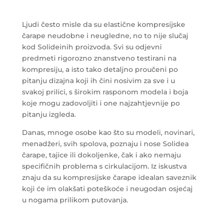
Ljudi često misle da su elastične kompresijske
čarape neudobne i neugledne, no to nije slučaj
kod Solideinih proizvoda. Svi su odjevni
predmeti rigorozno znanstveno testirani na
kompresiju, a isto tako detaljno proučeni po
pitanju dizajna koji ih čini nosivim za sve i u
svakoj prilici, s širokim rasponom modela i boja
koje mogu zadovoljiti i one najzahtjevnije po
pitanju izgleda.
Danas, mnoge osobe kao što su modeli, novinari,
menadžeri, svih spolova, poznaju i nose Solidea
čarape, tajice ili dokoljenke, čak i ako nemaju
specifičnih problema s cirkulacijom. Iz iskustva
znaju da su kompresijske čarape idealan saveznik
koji će im olakšati poteškoće i neugodan osjećaj
u nogama prilikom putovanja.