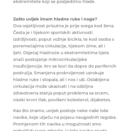
ekstremitete koji se posljedično hlade.
Zašto uvijek imam hladne ruke i noge?
Ova osjetljivost prisutna je prije svega kod žena.
Česta je i tijekom sportskih aktivnosti
izdržljivosti, poput vožnje bicikla, te kod osoba s
poremećajima cirkulacije, tijekom zime, ali i
ljeti. Osjećaj hladnoće u ekstremitetima tijela
znači postojanje mikrocirkulacijske
insuficijencije. Krv se bori da dopre do perifernih
područja. Smanjena prokrvljenost uzrokuje
hladne ruke i stopala, ali i nos i uši. Oslabljena
cirkulacija može ukazivati i na ozbiljna
zdravstvena stanja poput problema sa srcem,
visoki krvni tlak, povišeni kolesterol, dijabetes.
Kao što znamo, uvijek postoje neke naše loše
navike, koje utječu na pojavu neugodnih tegoba.
Promjenom tih navika u mogućnosti smo
poboljšati svoje zdravlje. U loše navike spada