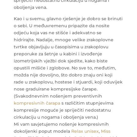
spriječiti nedostatnu cirkulaciju u nogama i
oboljenja vena.
Kao i u svemu, glavno rješenje je dobro se brinuti
o sebi. U međuvremenu pripazite da nosite
odjeću koja vas ne stišće i adekvatno se
hidrirajte. Nadalje, mnoge velike zrakoplovne
tvrtke objavljuju u časopisima u zrakoplovu
preporuke za šetnje u kabini i izvođenje
izometrijskih vježbi dok sjedite, kako biste
opustili mišiće i zglobove. No sve to, međutim,
možda nije dovoljno, što dobro znaju oni koji
rade u zrakoplovu, hostese i stjuardi, koji oduvijek
nose graduirane kompresijske čarape.
(Svakodnevnim nošenjem preventivnih
kompresivnih čarapa
s različitim stupnjevima
kompresije moguće je spriječiti nedostatnu
cirkulaciju u nogama i oboljenja vena.)
Mi vam savjetujemo nošenje kompresivnih
dokoljenki poput modela
Relax unisex
,
Miss