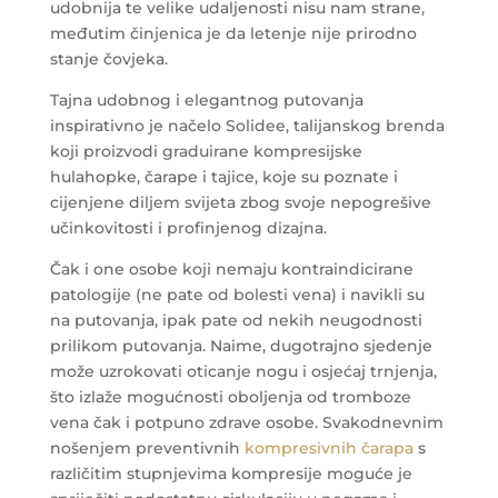
udobnija te velike udaljenosti nisu nam strane,
međutim činjenica je da letenje nije prirodno
stanje čovjeka.
Tajna udobnog i elegantnog putovanja
inspirativno je načelo Solidee, talijanskog brenda
koji proizvodi graduirane kompresijske
hulahopke, čarape i tajice, koje su poznate i
cijenjene diljem svijeta zbog svoje nepogrešive
učinkovitosti i profinjenog dizajna.
Čak i one osobe koji nemaju kontraindicirane
patologije (ne pate od bolesti vena) i navikli su
na putovanja, ipak pate od nekih neugodnosti
prilikom putovanja. Naime, dugotrajno sjedenje
može uzrokovati oticanje nogu i osjećaj trnjenja,
što izlaže mogućnosti oboljenja od tromboze
vena čak i potpuno zdrave osobe. Svakodnevnim
nošenjem preventivnih
kompresivnih čarapa
s
različitim stupnjevima kompresije moguće je