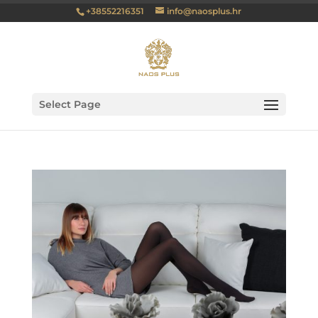
+38552216351
info@naosplus.hr
Select Page