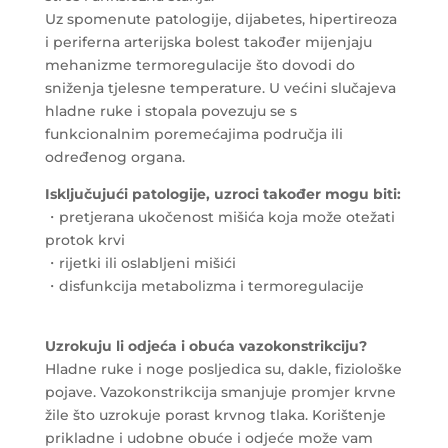
Uz spomenute patologije, dijabetes, hipertireoza
i periferna arterijska bolest također mijenjaju
mehanizme termoregulacije što dovodi do
sniženja tjelesne temperature. U većini slučajeva
hladne ruke i stopala povezuju se s
funkcionalnim poremećajima područja ili
određenog organa.
Isključujući patologije, uzroci također mogu biti:
・pretjerana ukočenost mišića koja može otežati
protok krvi
・rijetki ili oslabljeni mišići
・disfunkcija metabolizma i termoregulacije
Uzrokuju li odjeća i obuća vazokonstrikciju?
Hladne ruke i noge posljedica su, dakle, fiziološke
pojave. Vazokonstrikcija smanjuje promjer krvne
žile što uzrokuje porast krvnog tlaka. Korištenje
prikladne i udobne obuće i odjeće može vam