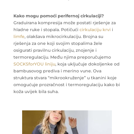
Kako mogu pomoći perifernoj cirkulaciji?
Graduirana kompresija može postati rješenje za
hladne ruke i stopala. Potičući
cirkulaciju krvi
i
limfe
, olakšava mikrocirkulaciju. Brojna su
rješenja za one koji svojim stopalima žele
osigurati pravilnu cirkulaciju, znojenje i
termoregulaciju. Među njima preporučujemo
SOCKSforYOU liniju
, koja uključuje dokoljenke od
bambusovog prediva i merino vune. Ova
struktura stvara “mikrookruženje” u tkanini koje
omogućuje prozračnost i termoregulaciju kako bi
koža uvijek bila suha.