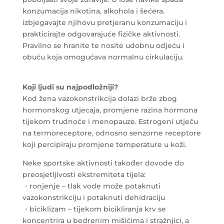
konzumacija nikotina, alkohola i šećera.
izbjegavajte njihovu pretjeranu konzumaciju i
prakticirajte odgovarajuće fizičke aktivnosti.
Pravilno se hranite te nosite udobnu odjeću i
obuću koja omogućava normalnu cirkulaciju.
Koji ljudi su najpodložniji?
Kod žena vazokonstrikcija dolazi brže zbog
hormonskog utjecaja, promjene razina hormona
tijekom trudnoće i menopauze. Estrogeni utječu
na termoreceptore, odnosno senzorne receptore
koji percipiraju promjene temperature u koži.
Neke sportske aktivnosti također dovode do
preosjetljivosti ekstremiteta tijela:
・ronjenje – tlak vode može potaknuti
vazokonstrikciju i potaknuti dehidraciju
・biciklizam – tijekom bicikliranja krv se
koncentrira u bedrenim mišićima i stražnjici, a