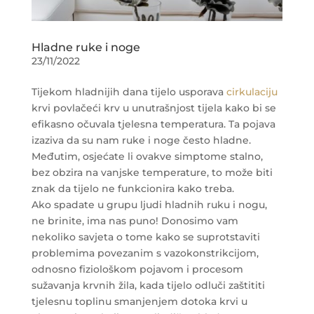
Hladne ruke i noge
23/11/2022
Tijekom hladnijih dana tijelo usporava
cirkulaciju
krvi povlačeći krv u unutrašnjost tijela kako bi se
efikasno očuvala tjelesna temperatura. Ta pojava
izaziva da su nam ruke i noge često hladne.
Međutim, osjećate li ovakve simptome stalno,
bez obzira na vanjske temperature, to može biti
znak da tijelo ne funkcionira kako treba.
Ako spadate u grupu ljudi hladnih ruku i nogu,
ne brinite, ima nas puno! Donosimo vam
nekoliko savjeta o tome kako se suprotstaviti
problemima povezanim s vazokonstrikcijom,
odnosno fiziološkom pojavom i procesom
sužavanja krvnih žila, kada tijelo odluči zaštititi
tjelesnu toplinu smanjenjem dotoka krvi u