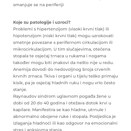
smanjuje se na periferiji
Koje su patologije i uzroci?
Problemi s hipertenzijom (visoki krvni tlak) ili
hipotenzijom (niski krvni tlak) mogu uzrokovati
smetnje povezane s perifernom cirkulacijom ili
mikrocirkulacijom. U tim slučajevima, otečena
stopala te osjećaj trnaca u rukama i nogama
također mogu biti znakovi da nešto nije u redu.
Anemija dovodi do nedovoljnog broja crvenih
krvnih zrnaca. Tkiva i organi u tijelu teško primaju
kisik, pa je osjećaj hladnih ruku i nogu vrlo često
stanje.
Raynaudov sindrom uglavnom pogađa žene u
dobi od 20 do 40 godina i otežava dotok krvi u
kapilare. Manifestira se kao hladne, utrnule i
abnormalno obojene ruke i stopala. Posljedica je
izlaganja hladnoći ili kao odgovor na emocionalni
stres i anksiozna stanja.