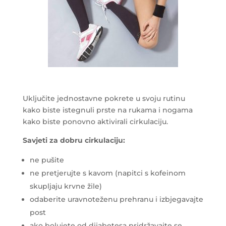
Uključite jednostavne pokrete u svoju rutinu
kako biste istegnuli prste na rukama i nogama
kako biste ponovno aktivirali cirkulaciju.
Savjeti za dobru cirkulaciju:
ne pušite
ne pretjerujte s kavom (napitci s kofeinom
skupljaju krvne žile)
odaberite uravnoteženu prehranu i izbjegavajte
post
ako bolujete od dijabetesa pridržavajte se