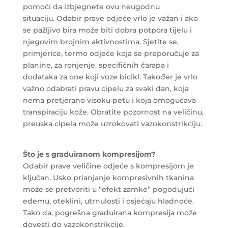
pomoći da izbjegnete ovu neugodnu
situaciju. Odabir prave odjeće vrlo je važan i ako
se pažljivo bira može biti dobra potpora tijelu i
njegovim brojnim aktivnostima. Sjetite se,
primjerice, termo odjeće koja se preporučuje za
planine, za ronjenje, specifičnih čarapa i
dodataka za one koji voze bicikl. Također je vrlo
važno odabrati pravu cipelu za svaki dan, koja
nema pretjerano visoku petu i koja omogućava
transpiraciju kože. Obratite pozornost na veličinu,
preuska cipela može uzrokovati vazokonstrikciju.
Što je s graduiranom kompresijom?
Odabir prave veličine odjeće s kompresijom je
ključan. Usko prianjanje kompresivnih tkanina
može se pretvoriti u “efekt zamke” pogodujući
edemu, oteklini, utrnulosti i osjećaju hladnoće.
Tako da, pogrešna graduirana kompresija može
dovesti do vazokonstrikcije.