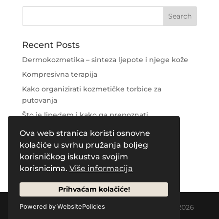
Recent Posts
Dermokozmetika – sinteza ljepote i njege kože
Kompresivna terapija
Kako organizirati kozmetičke torbice za
putovanja
Što je lipedem i kako ga prepoznati
Njega područja oko očiju
Ova web stranica koristi osnovne
kolačiće u svrhu pružanja boljeg
Recent Comments
korisničkog iskustva svojim
korisnicima.
Više informacija
Prihvaćam kolačiće!
Designed by
Creative Pleasure Agency
| © 2026
Powered by WebsitePolicies
by Naos Plus