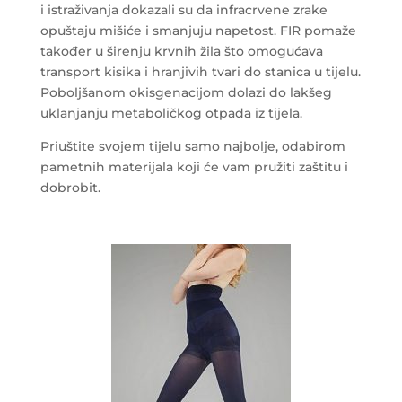
i istraživanja dokazali su da infracrvene zrake
opuštaju mišiće i smanjuju napetost. FIR pomaže
također u širenju krvnih žila što omogućava
transport kisika i hranjivih tvari do stanica u tijelu.
Poboljšanom okisgenacijom dolazi do lakšeg
uklanjanju metaboličkog otpada iz tijela.
Priuštite svojem tijelu samo najbolje, odabirom
pametnih materijala koji će vam pružiti zaštitu i
dobrobit.