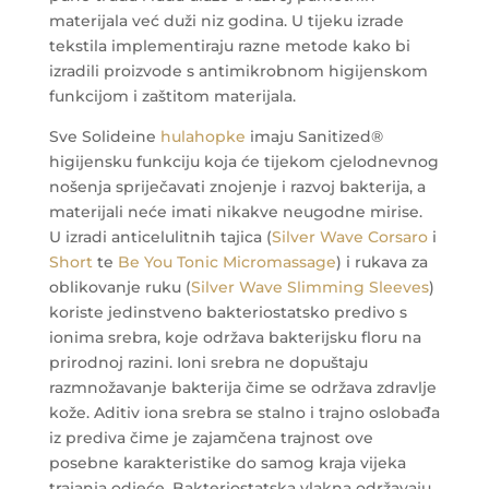
materijala već duži niz godina. U tijeku izrade
tekstila implementiraju razne metode kako bi
izradili proizvode s antimikrobnom higijenskom
funkcijom i zaštitom materijala.
Sve Solideine
hulahopke
imaju Sanitized®
higijensku funkciju koja će tijekom cjelodnevnog
nošenja spriječavati znojenje i razvoj bakterija, a
materijali neće imati nikakve neugodne mirise.
U izradi anticelulitnih tajica (
Silver Wave Corsaro
i
Short
te
Be You Tonic Micromassage
) i rukava za
oblikovanje ruku (
Silver Wave Slimming Sleeves
)
koriste jedinstveno bakteriostatsko predivo s
ionima srebra, koje održava bakterijsku floru na
prirodnoj razini. Ioni srebra ne dopuštaju
razmnožavanje bakterija čime se održava zdravlje
kože. Aditiv iona srebra se stalno i trajno oslobađa
iz prediva čime je zajamčena trajnost ove
posebne karakteristike do samog kraja vijeka
trajanja odjeće. Bakteriostatska vlakna održavaju