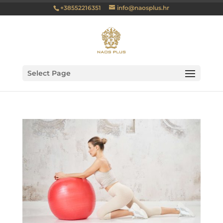
+38552216351
info@naosplus.hr
Select Page