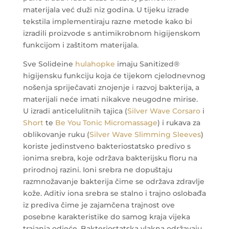
materijala već duži niz godina. U tijeku izrade
tekstila implementiraju razne metode kako bi
izradili proizvode s antimikrobnom higijenskom
funkcijom i zaštitom materijala.
Sve Solideine
hulahopke
imaju Sanitized®
higijensku funkciju koja će tijekom cjelodnevnog
nošenja spriječavati znojenje i razvoj bakterija, a
materijali neće imati nikakve neugodne mirise.
U izradi anticelulitnih tajica (
Silver Wave Corsaro
i
Short
te
Be You Tonic Micromassage
) i rukava za
oblikovanje ruku (
Silver Wave Slimming Sleeves
)
koriste jedinstveno bakteriostatsko predivo s
ionima srebra, koje održava bakterijsku floru na
prirodnoj razini. Ioni srebra ne dopuštaju
razmnožavanje bakterija čime se održava zdravlje
kože. Aditiv iona srebra se stalno i trajno oslobađa
iz prediva čime je zajamčena trajnost ove
posebne karakteristike do samog kraja vijeka
trajanja odjeće. Bakteriostatska vlakna održavaju