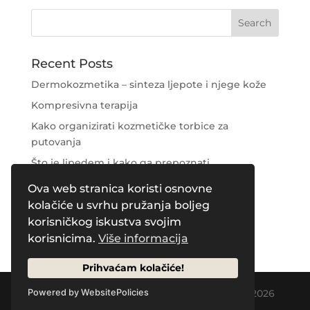
Recent Posts
Dermokozmetika – sinteza ljepote i njege kože
Kompresivna terapija
Kako organizirati kozmetičke torbice za
putovanja
Što je lipedem i kako ga prepoznati
Njega područja oko očiju
Ova web stranica koristi osnovne
kolačiće u svrhu pružanja boljeg
Recent Comments
korisničkog iskustva svojim
korisnicima.
Više informacija
Prihvaćam kolačiće!
Designed by
Creative Pleasure Agency
| © 2026
Powered by WebsitePolicies
by Naos Plus