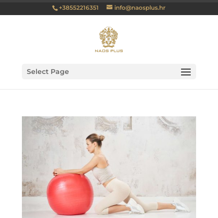
+38552216351
info@naosplus.hr
Select Page