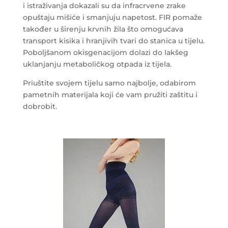
i istraživanja dokazali su da infracrvene zrake
opuštaju mišiće i smanjuju napetost. FIR pomaže
također u širenju krvnih žila što omogućava
transport kisika i hranjivih tvari do stanica u tijelu.
Poboljšanom okisgenacijom dolazi do lakšeg
uklanjanju metaboličkog otpada iz tijela.
Priuštite svojem tijelu samo najbolje, odabirom
pametnih materijala koji će vam pružiti zaštitu i
dobrobit.