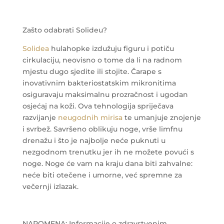
Zašto odabrati Solideu?
Solidea
hulahopke
izdužuju figuru i potiču
cirkulaciju
, neovisno o tome da li na radnom
mjestu dugo sjedite ili stojite. Čarape s
inovativnim bakteriostatskim mikronitima
osiguravaju
maksimalnu prozračnost i ugodan
osjećaj na koži.
Ova tehnologija spriječava
razvijanje
neugodnih mirisa
te
umanjuje znojenje
i svrbež
. Savršeno
oblikuju noge, vrše limfnu
drenažu
i što je najbolje
neće puknuti
u
nezgodnom trenutku jer ih ne možete povući s
noge. Noge će vam na kraju dana biti zahvalne:
neće biti otečene i umorne, već spremne za
večernji izlazak.
NAPOMENA: Informacije o zdravstvenim