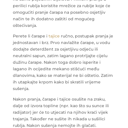
perilici rublja koristite mrežice za rublje koje će
omogućiti pranje čarapa na posebno osjetljiv
način te ih dodatno zaštiti od mogućeg
oštećivanja.
Perete li čarape i
tajice
ručno, postupak pranja je
jednostavan i brz. Prvo navlažite čarape, u vodu
dodajte deterdžent za osjetljivu odjeću ili
neutralni sapun, zatim lagano protrljajte cijelu
dužinu čarape. Nakon toga dobro isperite i
lagano ih ocijedite mekano stišćući među
dlanovima, kako se materijal ne bi oštetio. Zatim
ih utapkajte krpom kako bi skratili vrijeme
sušenja.
Nakon pranja, čarape i tajice osušite na zraku,
dalje od izvora topline (npr. kao što su sunce ili
radijator) jer će to utjecati na njihov kraći vijek
trajanja. Također ne sušite ih nikada u sušilici
rublja. Nakon sušenja nemojte ih glačati.