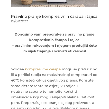
Pravilno pranje kompresivnih čarapa i tajica
15/01/2022
Donosimo vam preporuke za pravilno pranje
kompresivnih čarapa i tajica
– pravilnim rukovanjem i njegom produljiti ćete
im vijek trajanja i očuvati efikasnost
Solidea
kompresivne čarape
mogu se prati ručno
ili u perilici rublja na maksimalnoj temperaturi od
40°C koristeći ciklus osjetljivog pranja. Koristite
samo deterdžente za osjetljivu odjeću ili
neutralne sapune te nemojte koristiti
omekšivače koji mogu zalijepiti vlakna i zatvoriti
pore. Preporučuje se pranje cijelog proizvoda, a
ne samo pojedinih dijelova. Prilikom pranja u