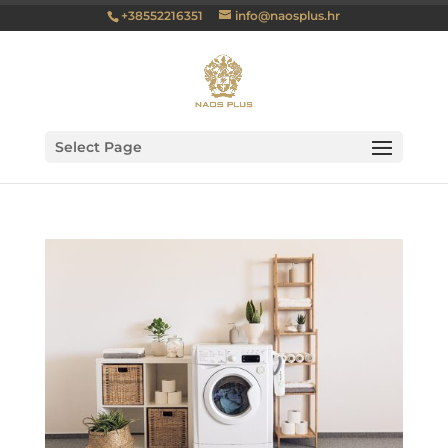
+38552216351
info@naosplus.hr
Select Page