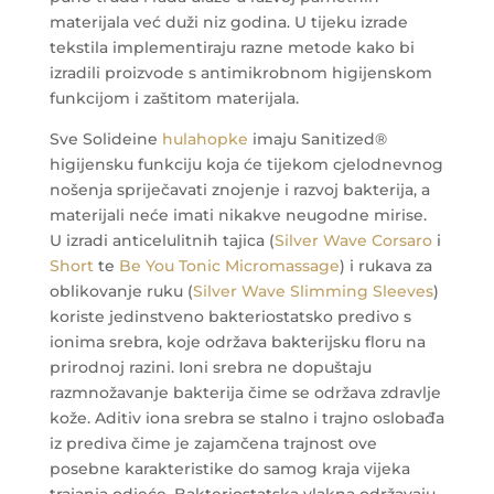
materijala već duži niz godina. U tijeku izrade
tekstila implementiraju razne metode kako bi
izradili proizvode s antimikrobnom higijenskom
funkcijom i zaštitom materijala.
Sve Solideine
hulahopke
imaju Sanitized®
higijensku funkciju koja će tijekom cjelodnevnog
nošenja spriječavati znojenje i razvoj bakterija, a
materijali neće imati nikakve neugodne mirise.
U izradi anticelulitnih tajica (
Silver Wave Corsaro
i
Short
te
Be You Tonic Micromassage
) i rukava za
oblikovanje ruku (
Silver Wave Slimming Sleeves
)
koriste jedinstveno bakteriostatsko predivo s
ionima srebra, koje održava bakterijsku floru na
prirodnoj razini. Ioni srebra ne dopuštaju
razmnožavanje bakterija čime se održava zdravlje
kože. Aditiv iona srebra se stalno i trajno oslobađa
iz prediva čime je zajamčena trajnost ove
posebne karakteristike do samog kraja vijeka
trajanja odjeće. Bakteriostatska vlakna održavaju