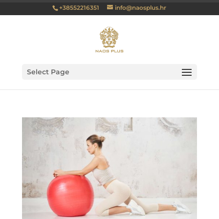
+38552216351
info@naosplus.hr
Select Page