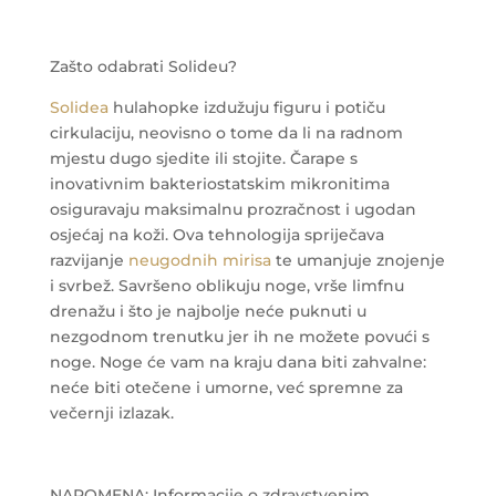
Zašto odabrati Solideu?
Solidea
hulahopke
izdužuju figuru i potiču
cirkulaciju
, neovisno o tome da li na radnom
mjestu dugo sjedite ili stojite. Čarape s
inovativnim bakteriostatskim mikronitima
osiguravaju
maksimalnu prozračnost i ugodan
osjećaj na koži.
Ova tehnologija spriječava
razvijanje
neugodnih mirisa
te
umanjuje znojenje
i svrbež
. Savršeno
oblikuju noge, vrše limfnu
drenažu
i što je najbolje
neće puknuti
u
nezgodnom trenutku jer ih ne možete povući s
noge. Noge će vam na kraju dana biti zahvalne:
neće biti otečene i umorne, već spremne za
večernji izlazak.
NAPOMENA: Informacije o zdravstvenim