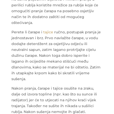
perilici rublja koristite mrežice za rublje koje će
omogućiti pranje čarapa na posebno osjetljiv
način te ih dodatno zaštiti od mogućeg
oštećivanja.
Perete li čarape i
tajice
ručno, postupak pranja je
jednostavan i brz. Prvo navlažite čarape, u vodu
dodajte deterdžent za osjetljivu odjeću ili
neutralni sapun, zatim lagano protrljajte cijelu
dužinu čarape. Nakon toga dobro isperite i
lagano ih ocijedite mekano stišćući među
dlanovima, kako se materijal ne bi oštetio. Zatim
ih utapkajte krpom kako bi skratili vrijeme
sušenja.
Nakon pranja, čarape i tajice osušite na zraku,
dalje od izvora topline (npr. kao što su sunce ili
radijator) jer će to utjecati na njihov kraći vijek
trajanja. Također ne sušite ih nikada u sušilici
rublja. Nakon sušenja nemojte ih glačati.