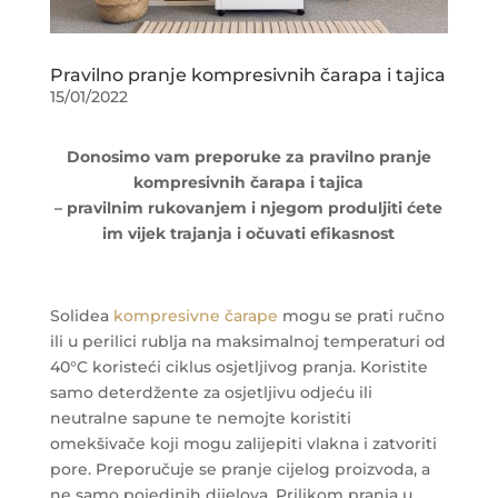
Pravilno pranje kompresivnih čarapa i tajica
15/01/2022
Donosimo vam preporuke za pravilno pranje
kompresivnih čarapa i tajica
– pravilnim rukovanjem i njegom produljiti ćete
im vijek trajanja i očuvati efikasnost
Solidea
kompresivne čarape
mogu se prati ručno
ili u perilici rublja na maksimalnoj temperaturi od
40°C koristeći ciklus osjetljivog pranja. Koristite
samo deterdžente za osjetljivu odjeću ili
neutralne sapune te nemojte koristiti
omekšivače koji mogu zalijepiti vlakna i zatvoriti
pore. Preporučuje se pranje cijelog proizvoda, a
ne samo pojedinih dijelova. Prilikom pranja u