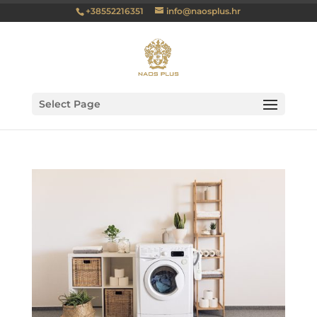
+38552216351
info@naosplus.hr
Select Page