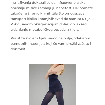
i istraživanja dokazali su da infracrvene zrake
opuštaju mišiće i smanjuju napetost. FIR pomaže
također u širenju krvnih žila što omogućava
transport kisika i hranjivih tvari do stanica u tijelu.
Poboljšanom okisgenacijom dolazi do lakšeg
uklanjanju metaboličkog otpada iz tijela.
Priuštite svojem tijelu samo najbolje, odabirom
pametnih materijala koji će vam pružiti zaštitu i
dobrobit.