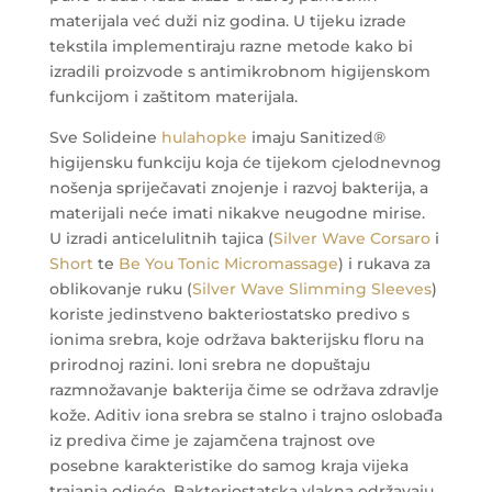
materijala već duži niz godina. U tijeku izrade
tekstila implementiraju razne metode kako bi
izradili proizvode s antimikrobnom higijenskom
funkcijom i zaštitom materijala.
Sve Solideine
hulahopke
imaju Sanitized®
higijensku funkciju koja će tijekom cjelodnevnog
nošenja spriječavati znojenje i razvoj bakterija, a
materijali neće imati nikakve neugodne mirise.
U izradi anticelulitnih tajica (
Silver Wave Corsaro
i
Short
te
Be You Tonic Micromassage
) i rukava za
oblikovanje ruku (
Silver Wave Slimming Sleeves
)
koriste jedinstveno bakteriostatsko predivo s
ionima srebra, koje održava bakterijsku floru na
prirodnoj razini. Ioni srebra ne dopuštaju
razmnožavanje bakterija čime se održava zdravlje
kože. Aditiv iona srebra se stalno i trajno oslobađa
iz prediva čime je zajamčena trajnost ove
posebne karakteristike do samog kraja vijeka
trajanja odjeće. Bakteriostatska vlakna održavaju