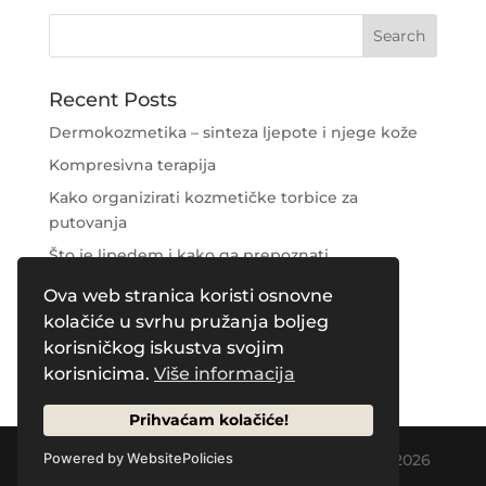
Recent Posts
Dermokozmetika – sinteza ljepote i njege kože
Kompresivna terapija
Kako organizirati kozmetičke torbice za
putovanja
Što je lipedem i kako ga prepoznati
Njega područja oko očiju
Ova web stranica koristi osnovne
kolačiće u svrhu pružanja boljeg
Recent Comments
korisničkog iskustva svojim
korisnicima.
Više informacija
Prihvaćam kolačiće!
Designed by
Creative Pleasure Agency
| © 2026
Powered by WebsitePolicies
by Naos Plus