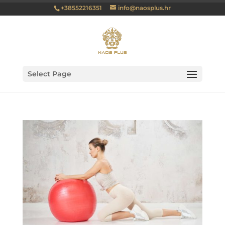
+38552216351
info@naosplus.hr
Select Page