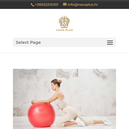
+38552216351
info@naosplus.hr
Select Page