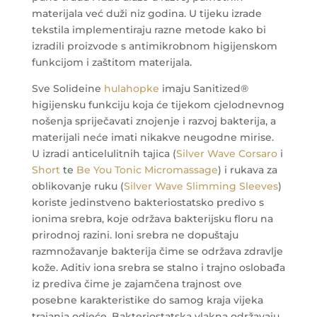
materijala već duži niz godina. U tijeku izrade
tekstila implementiraju razne metode kako bi
izradili proizvode s antimikrobnom higijenskom
funkcijom i zaštitom materijala.
Sve Solideine
hulahopke
imaju Sanitized®
higijensku funkciju koja će tijekom cjelodnevnog
nošenja spriječavati znojenje i razvoj bakterija, a
materijali neće imati nikakve neugodne mirise.
U izradi anticelulitnih tajica (
Silver Wave Corsaro
i
Short
te
Be You Tonic Micromassage
) i rukava za
oblikovanje ruku (
Silver Wave Slimming Sleeves
)
koriste jedinstveno bakteriostatsko predivo s
ionima srebra, koje održava bakterijsku floru na
prirodnoj razini. Ioni srebra ne dopuštaju
razmnožavanje bakterija čime se održava zdravlje
kože. Aditiv iona srebra se stalno i trajno oslobađa
iz prediva čime je zajamčena trajnost ove
posebne karakteristike do samog kraja vijeka
trajanja odjeće. Bakteriostatska vlakna održavaju