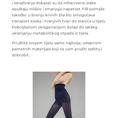
i istraživanja dokazali su da infracrvene zrake
opuštaju mišiće i smanjuju napetost. FIR pomaže
također u širenju krvnih žila što omogućava
transport kisika i hranjivih tvari do stanica u tijelu.
Poboljšanom okisgenacijom dolazi do lakšeg
uklanjanju metaboličkog otpada iz tijela.
Priuštite svojem tijelu samo najbolje, odabirom
pametnih materijala koji će vam pružiti zaštitu i
dobrobit.