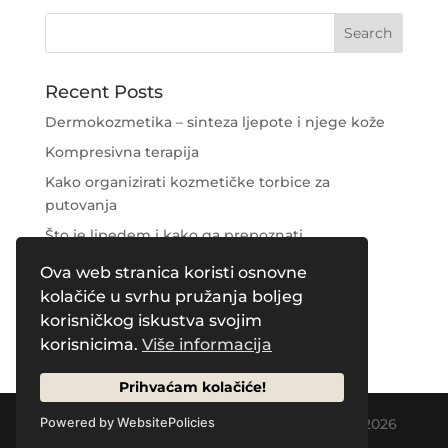
Recent Posts
Dermokozmetika – sinteza ljepote i njege kože
Kompresivna terapija
Kako organizirati kozmetičke torbice za
putovanja
Što je lipedem i kako ga prepoznati
Njega područja oko očiju
Ova web stranica koristi osnovne
kolačiće u svrhu pružanja boljeg
Recent Comments
korisničkog iskustva svojim
korisnicima.
Više informacija
Prihvaćam kolačiće!
Designed by
Creative Pleasure Agency
| © 2026
Powered by WebsitePolicies
by Naos Plus