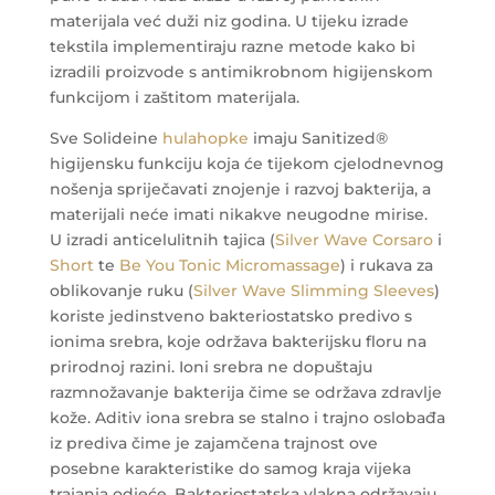
materijala već duži niz godina. U tijeku izrade
tekstila implementiraju razne metode kako bi
izradili proizvode s antimikrobnom higijenskom
funkcijom i zaštitom materijala.
Sve Solideine
hulahopke
imaju Sanitized®
higijensku funkciju koja će tijekom cjelodnevnog
nošenja spriječavati znojenje i razvoj bakterija, a
materijali neće imati nikakve neugodne mirise.
U izradi anticelulitnih tajica (
Silver Wave Corsaro
i
Short
te
Be You Tonic Micromassage
) i rukava za
oblikovanje ruku (
Silver Wave Slimming Sleeves
)
koriste jedinstveno bakteriostatsko predivo s
ionima srebra, koje održava bakterijsku floru na
prirodnoj razini. Ioni srebra ne dopuštaju
razmnožavanje bakterija čime se održava zdravlje
kože. Aditiv iona srebra se stalno i trajno oslobađa
iz prediva čime je zajamčena trajnost ove
posebne karakteristike do samog kraja vijeka
trajanja odjeće. Bakteriostatska vlakna održavaju