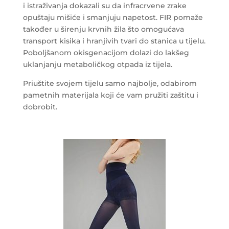
i istraživanja dokazali su da infracrvene zrake
opuštaju mišiće i smanjuju napetost. FIR pomaže
također u širenju krvnih žila što omogućava
transport kisika i hranjivih tvari do stanica u tijelu.
Poboljšanom okisgenacijom dolazi do lakšeg
uklanjanju metaboličkog otpada iz tijela.
Priuštite svojem tijelu samo najbolje, odabirom
pametnih materijala koji će vam pružiti zaštitu i
dobrobit.