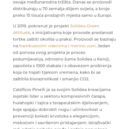
osvaja međunarodna tržišta. Danas se proizvodi
distribuiraju u 70 zemalja diljem svijeta, a broje
preko 15 tisuća prodajnih mjesta samo u Europi.
U 2019. pokrenut je projekt
Solidea Green
Attitude
, s inicijativama koje provode predanost
tvrtke zaštiti okoliša u praksi. Proizvodi se baziraju
na
bambusovim vlaknima i merino vuni
.
Jedan
od ponosa ovog projekta je proces
pošumljavanja, odnosno šuma Solidea u Keniji,
započeta s 1000 stabala i s obavezom proširenja
koja će trajati tijekom vremena, kako bi se
zaštitila bioraznolikost i smanjio CO2.
Calzificio Pinelli je sa svojim Solidea kreacijama
svjetski lider u sektoru kompresivnih čarapa,
hulahopki i tajica s terapeutskim djelovanjem,
koje spajaju dobrobit nogu i učinkovitost u
prevenciji bolesti krvotoka s elegancijom,
mekoćom i savršenim pristajanjem. Istraživački