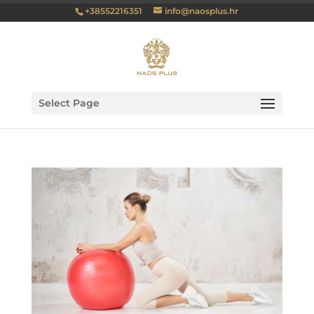
+38552216351
info@naosplus.hr
Select Page