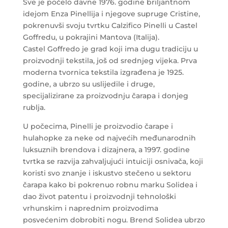
Sve je počelo davne 1976. godine briljantnom
idejom Enza Pinellija i njegove supruge Cristine,
pokrenuvši svoju tvrtku Calzifico Pinelli u Castel
Goffredu, u pokrajini Mantova (Italija).
Castel Goffredo je grad koji ima dugu tradiciju u
proizvodnji tekstila, još od srednjeg vijeka. Prva
moderna tvornica tekstila izgrađena je 1925.
godine, a ubrzo su uslijedile i druge,
specijalizirane za proizvodnju čarapa i donjeg
rublja.
U počecima, Pinelli je proizvodio čarape i
hulahopke za neke od najvećih međunarodnih
luksuznih brendova i dizajnera, a 1997. godine
tvrtka se razvija zahvaljujući intuiciji osnivača, koji
koristi svo znanje i iskustvo stečeno u sektoru
čarapa kako bi pokrenuo robnu marku Solidea i
dao život patentu i proizvodnji tehnološki
vrhunskim i naprednim proizvodima
posvećenim dobrobiti nogu. Brend Solidea ubrzo