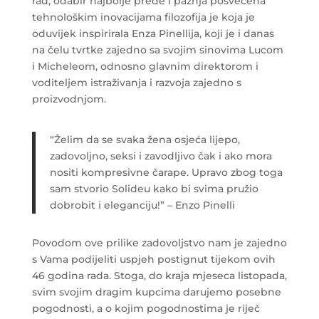
rad, odabir najbolje pređe i pažnja posvećena
tehnološkim inovacijama filozofija je koja je
oduvijek inspirirala Enza Pinellija, koji je i danas
na čelu tvrtke zajedno sa svojim sinovima Lucom
i Micheleom, odnosno glavnim direktorom i
voditeljem istraživanja i razvoja zajedno s
proizvodnjom.
“Želim da se svaka žena osjeća lijepo,
zadovoljno, seksi i zavodljivo čak i ako mora
nositi kompresivne čarape. Upravo zbog toga
sam stvorio Solideu kako bi svima pružio
dobrobit i eleganciju!” – Enzo Pinelli
Povodom ove prilike zadovoljstvo nam je zajedno
s Vama podijeliti uspjeh postignut tijekom ovih
46 godina rada. Stoga, do kraja mjeseca listopada,
svim svojim dragim kupcima darujemo posebne
pogodnosti, a o kojim pogodnostima je riječ