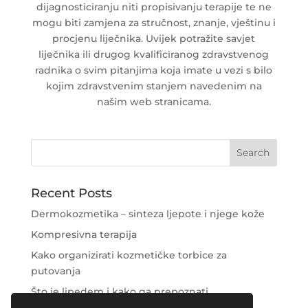
dijagnosticiranju niti propisivanju terapije te ne
mogu biti zamjena za stručnost, znanje, vještinu i
procjenu liječnika. Uvijek potražite savjet
liječnika ili drugog kvalificiranog zdravstvenog
radnika o svim pitanjima koja imate u vezi s bilo
kojim zdravstvenim stanjem navedenim na
našim web stranicama.
Recent Posts
Dermokozmetika – sinteza ljepote i njege kože
Kompresivna terapija
Kako organizirati kozmetičke torbice za
putovanja
Što je lipedem i kako ga prepoznati