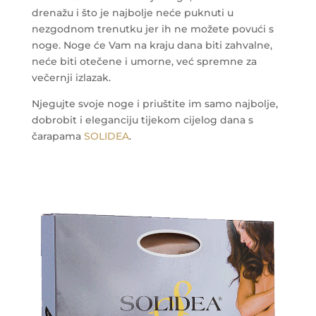
drenažu i što je najbolje neće puknuti u
nezgodnom trenutku jer ih ne možete povući s
noge. Noge će Vam na kraju dana biti zahvalne,
neće biti otečene i umorne, već spremne za
večernji izlazak.
Njegujte svoje noge i priuštite im samo najbolje,
dobrobit i eleganciju tijekom cijelog dana s
čarapama
SOLIDEA
.