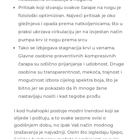
Pritisak koji stvaraju ovakve čarape na nogu je
fiziološki optimiziran. Najveći pritisak je oko
gležnjeva i opada prema natkoljenicama, što u
praksi ubrzava cirkulaciju jer na izvjestan način
pumpa krv iz nogu prema srcu
Tako se izbjegava stagnacija krvi u venama.
Glavne osobine preventivnih kompresivnih
čarapa su odlično prijanjanje i udobnost. Druge
osobine su transparentnost, mekoća, trajnost i
mogućnost izbora cijelog spektra boja, što je
bitno jer se pokazalo da ih mnoge žene
nastavljaju nositi i kad tegobe prođu
I kod hulahopki postoje modni trendovi koji se
slijede i poštuju, a to svake sezone ovisi o
godišnjem dobu, no ipak Vaš način modnog
izražavanja je najvažniji. Osim što izgledaju lijepo,