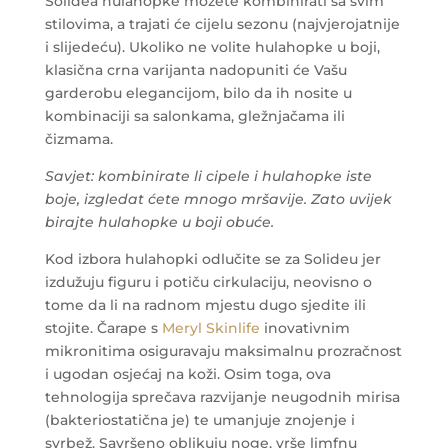
Solidea hulahopke možete kombinirati sa svim
stilovima, a trajati će cijelu sezonu (najvjerojatnije
i slijedeću). Ukoliko ne volite hulahopke u boji,
klasična crna varijanta nadopuniti će Vašu
garderobu elegancijom, bilo da ih nosite u
kombinaciji sa salonkama, gležnjačama ili
čizmama.
Savjet: kombinirate li cipele i hulahopke iste
boje, izgledat ćete mnogo mršavije. Zato uvijek
birajte hulahopke u boji obuće.
Kod izbora hulahopki odlučite se za Solideu jer
izdužuju figuru i potiču cirkulaciju, neovisno o
tome da li na radnom mjestu dugo sjedite ili
stojite. Čarape s
Meryl Skinlife
inovativnim
mikronitima osiguravaju maksimalnu prozračnost
i ugodan osjećaj na koži. Osim toga, ova
tehnologija sprečava razvijanje neugodnih mirisa
(bakteriostatična je) te umanjuje znojenje i
svrbež. Savršeno oblikuju noge, vrše limfnu