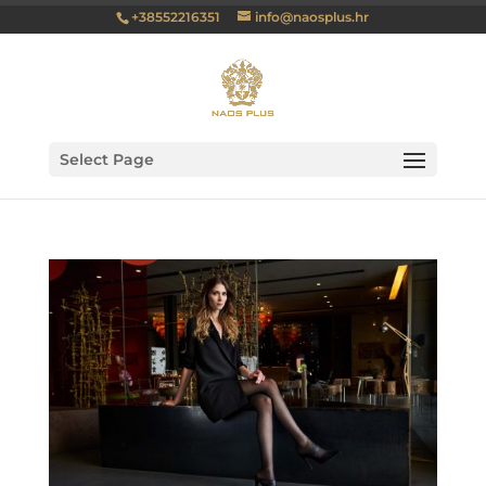
+38552216351
info@naosplus.hr
Select Page